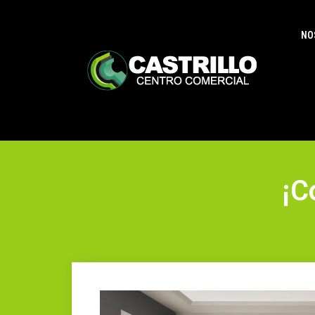
NO
¡C