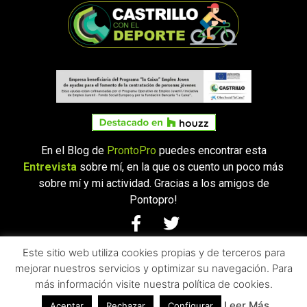
En el Blog de
ProntoPro
puedes encontrar esta
Entrevista
sobre mí, en la que os cuento un poco más
sobre mí y mi actividad. Gracias a los amigos de
Pontopro!
Este sitio web utiliza cookies propias y de terceros para
© 2021 CASTRILLO.
TODOS LOS DERECHOS RESERVADOS -
mejorar nuestros servicios y optimizar su navegación. Para
AVISO LEGAL
|
POLÍTICA DE PRIVACIDAD
|
POLÍTICA SOBRE EL
más información visite nuestra política de cookies.
USO DE COOKIES
Leer Más
Aceptar
Rechazar
Configurar