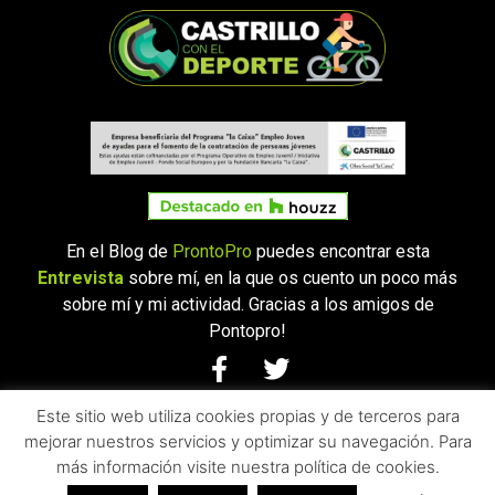
En el Blog de
ProntoPro
puedes encontrar esta
Entrevista
sobre mí, en la que os cuento un poco más
sobre mí y mi actividad. Gracias a los amigos de
Pontopro!
Este sitio web utiliza cookies propias y de terceros para
© 2021 CASTRILLO.
TODOS LOS DERECHOS RESERVADOS -
mejorar nuestros servicios y optimizar su navegación. Para
AVISO LEGAL
|
POLÍTICA DE PRIVACIDAD
|
POLÍTICA SOBRE EL
más información visite nuestra política de cookies.
USO DE COOKIES