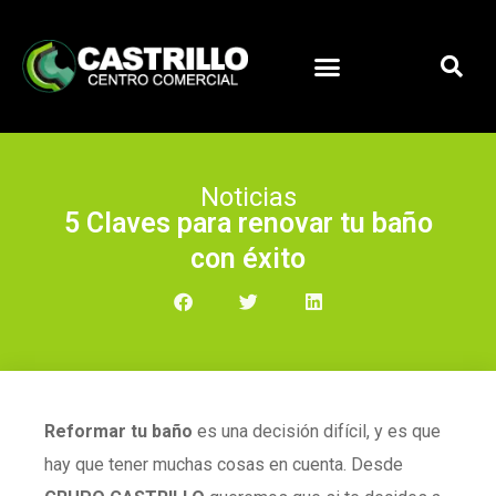
Noticias
5 Claves para renovar tu baño
con éxito
Reformar tu baño
es una decisión difícil, y es que
hay que tener muchas cosas en cuenta. Desde