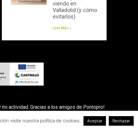
viendo en
Valladolid (y cómo
evitarlos)
Leer Más »
 mi actividad. Gracias a los amigos de Pontopro!
ión visite nuestra política de cookies.
Aceptar
Rechazar
OLÍTICA SOBRE EL USO DE COOKIES