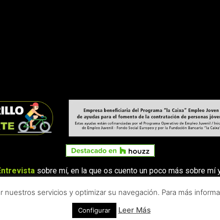
Entrevista
sobre mí, en la que os cuento un poco más sobre mí y
ar nuestros servicios y optimizar su navegación. Para más informac
Leer Más
Configurar
RECHOS RESERVADOS -
AVISO LEGAL
|
POLÍTICA DE PRIVACIDAD
|
P