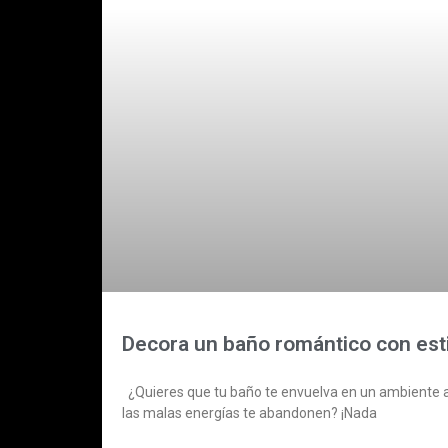
Decora un baño romántico con est
¿Quieres que tu baño te envuelva en un ambiente 
las malas energías te abandonen? ¡Nada